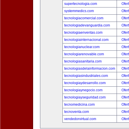
supertecnologia.com
Ofer
systemmedics.com
Ofer
tecnologiacomercial.com
Ofer
tecnologiadevanguardia.com
Ofer
tecnologiaenventas.com
Ofer
tecnologiainternacional.com
Ofer
tecnologianuclear.com
Ofer
tecnologiarenovable.com
Ofer
tecnologiasanitaria.com
Ofer
tecnologiasdelainformacion.com
Ofer
tecnologiasindustriales.com
Ofer
tecnologiaydesarrollo.com
Ofer
tecnologiaynegocio.com
Ofer
tecnologiayseguridad.com
Ofer
tecnomedicina.com
Ofer
tecnoventa.com
Ofer
vendedorvirtual.com
Ofer