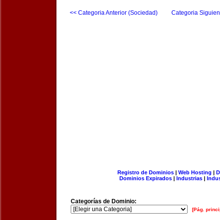
<< Categoria Anterior (Sociedad)
Categoria Siguien
Registro de Dominios
|
Web Hosting
|
D
Dominios Expirados
|
Industrias
|
Indu
Categorías de Dominio:
[Pág. princi