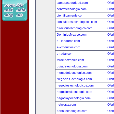
camaraseguridad.com
Ofer
centrotecnologia.com
Ofer
cientificamente.com
Ofer
consultorestecnologicos.com
Ofer
directoriotecnologico.com
Ofer
DominiosMexico.com
Ofer
e-Honduras.com
Ofer
e-Productos.com
Ofer
e-radar.com
Ofer
foroelectronica.com
Ofer
guiadetecnologia.com
Ofer
mercadotecnologico.com
Ofer
NegociosTecnologia.com
Ofer
negociostecnologicos.com
Ofer
negociosytecnologia.com
Ofer
negocioytecnologia.com
Ofer
networxs.com
Ofer
portaltecnologico.com
Ofer