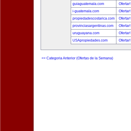
guiaguatemala.com
Ofertar
i-guatemala.com
Ofertar
propiedadescostarica.com
Ofertar
provinciasargentinas.com
Ofertar
uruguayana.com
Ofertar
USApropiedades.com
Ofertar
<< Categoria Anterior (Ofertas de la Semana)