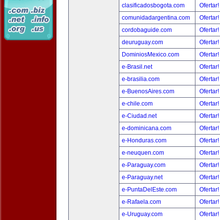
clasificadosbogota.com
Ofertar
comunidadargentina.com
Ofertar
cordobaguide.com
Ofertar
deuruguay.com
Ofertar
DominiosMexico.com
Ofertar
e-Brasil.net
Ofertar
e-brasilia.com
Ofertar
e-BuenosAires.com
Ofertar
e-chile.com
Ofertar
e-Ciudad.net
Ofertar
e-dominicana.com
Ofertar
e-Honduras.com
Ofertar
e-neuquen.com
Ofertar
e-Paraguay.com
Ofertar
e-Paraguay.net
Ofertar
e-PuntaDelEste.com
Ofertar
e-Rafaela.com
Ofertar
e-Uruguay.com
Ofertar