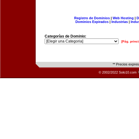
Registro de Dominios
|
Web Hosting
|
D
Dominios Expirados
|
Industrias
|
Indu
Categorías de Dominio:
[Pág. princi
** Precios expre
© 2002/2022 Solo10.com