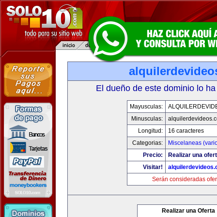
alquilerdevide
El dueño de este dominio lo ha
Mayusculas:
ALQUILERDEVID
Minusculas:
alquilerdevideos.
Longitud:
16 caracteres
Categorias:
Miscelaneas (vari
Precio:
Realizar una ofert
Visitar!
alquilerdevideos
Serán consideradas ofer
Realizar una Oferta