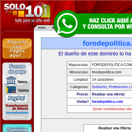
forodepolitic
El dueño de este dominio lo ha
Mayusculas:
FORODEPOLITICA.COM
Minusculas:
forodepolitica.com
Longitud:
14 caracteres
Categorias:
Gobierno
,
Profesiones y
Precio:
Realizar una oferta!
Visitar!
forodepolitica.com
Serán consideradas ofer
Realizar una Oferta