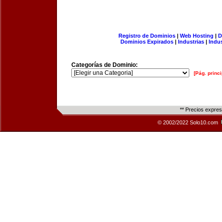
Registro de Dominios
|
Web Hosting
|
D
Dominios Expirados
|
Industrias
|
Indu
Categorías de Dominio:
[Pág. princi
** Precios expre
© 2002/2022 Solo10.com