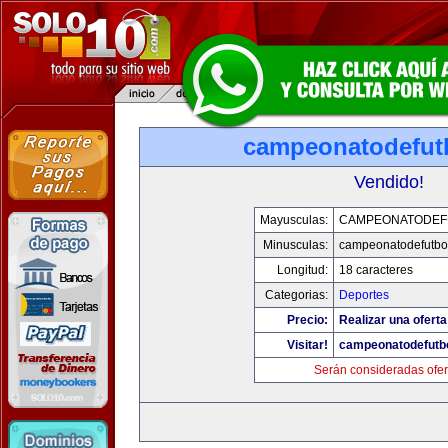
campeonatodefut
Vendido!
Mayusculas:
CAMPEONATODEF
Minusculas:
campeonatodefutbo
Longitud:
18 caracteres
Categorias:
Deportes
Precio:
Realizar una oferta
Visitar!
campeonatodefutb
Serán consideradas ofer